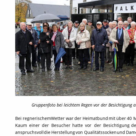
Gruppenfoto bei leichtem Regen vor der Besichtigung
Bei
regnerischem
Wetter
war
der
Heimatbund
mit
über
40
M
Kaum
einer
der
Besucher
hatte
vor
der
Besichtigung
de
anspruchsvoll
die
Herstellung
von
Qualitätssocken
und
Dam