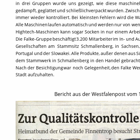
in
drei
Gruppen
wurde
uns
gezeigt,
wie
diese
maschinel
gedämpft,
geglättet
und
schließlich
verpackt
wurden.
Zwisc
immer
wieder
kontrolliert.
Bei
kleinsten
Fehlern
wird
die
W
Alle
Maschinen
laufen
automatisch
und
werden
nur
von
wen
Hightech-Maschinen kann sogar Socken in nur einem Arbei
Die
Falke-Gruppe
beschäftigt
3.200
Mitarbeiter
im
In-
und
Au
Gesellschaften
am
Stammsitz
Schmallenberg,
in
Sachsen,
Portugal
und
der
Slowakei.
Alle
Produkte,
außer
denen
aus
S
dem Stammwerk in Schmallenberg in den Handel gebracht
Nach
der
Besichtigung
war
noch
Gelegenheit,
den
Falke
Wer
Stadt aufzuhalten.
Bericht aus der Westfalenpost vom