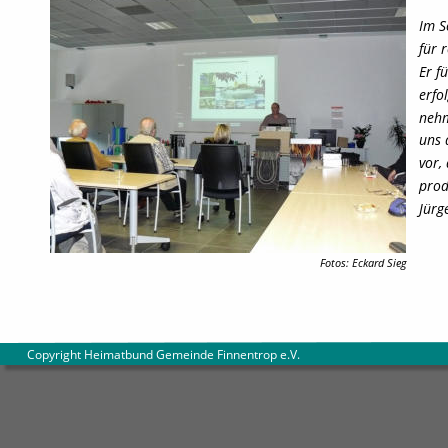
Im S
für 
Er f
erfo
nehm
uns 
vor,
prod
Jürg
Fotos: Eckard Sieg
        Copyright Heimatbund Gemeinde Finnentrop e.V
.