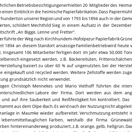
ährlichen
Betriebsbesichtigungen
erhielten
20
Mitglieder
des
Heima
h
einen
Einblick
in
die
heimische
Papierfabrikation.
Dass
Papiermüh
rhunderts
in
unserer
Region
und
von
1793
bis
1894
auch
in
der
Gem
ierten,
schildert
Mechthild
Sieg
in
einem
Aufsatz
in
der
Dezember
tschrift „An Bigge, Lenne und Fretter“.
er
führte
der
Weg
nach
Kirchhundem-Hofolpe
zur
Papierfabrik
Grüne
eit
1894
an
diesem
Standort
ansässige
Familienbetrieb
wird
heute
t.
Insgesamt
106
Mitarbeiter
fertigen
dort
im
Jahr
etwa
50.000
Ton
telbereich
eingesetzt
werden,
z.B.
Bäckereitüten,
Frittenschälchen
Herstellung
basiert
zu
über
60
%
auf
ungenutzten,
bei
der
Herste
ie
eingekauft
und
recycled
werden.
Weitere
Zellstoffe
werden
zuge
tung grundsätzlich nicht verwendet. 
logen
Christoph
Mennekes
und
Mario
Viethoff
führten
die
inter
unterschiedlichen
Labore
der
Firma.
Dort
werden
aus
dem
ang
t
und
auf
ihre
Sauberkeit
und
Reißfestigkeit
hin
kontrolliert.
Das
stammt
aus
dem
Olpe-Bach.
Es
wird
nach
der
Nutzung
nicht
abgeleit
ranlage
in
Maumke
wieder
aufbereitet.
Verschmutzung
entsteht
i
lebensmitteltauglichen
Farben,
weshalb
die
Firma
Grünewal
arben
hintereinander
weg
produziert,
z.B.
orange,
gelb,
hellgrün.
Da