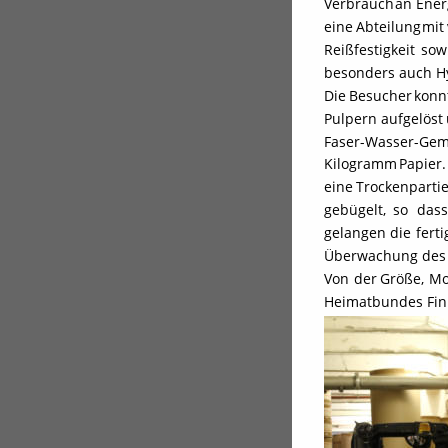
Verbrauch
an
Ener
eine
Abteilung
mit
Reißfestigkeit
sow
besonders auch Hy
Die
Besucher
konn
Pulpern
aufgelöst
Faser-Wasser-Gem
Kilogramm
Papier.
eine
Trockenparti
gebügelt,
so
dass
gelangen
die
fert
Überwachung des g
Von
der
Größe,
Mo
Heimatbundes Fin