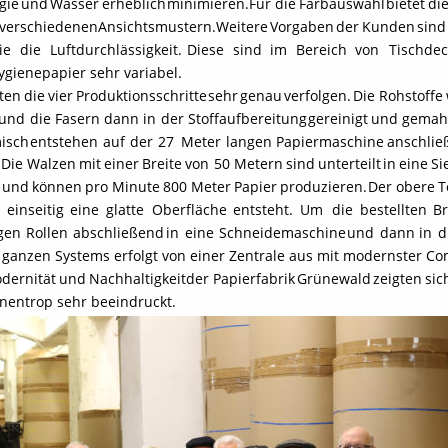
gie
und
Wasser
erheblich
minimieren.
Für
die
Farbauswahl
bietet
di
verschiedenen
Ansichtsmustern.
Weitere
Vorgaben
der
Kunden
sind
ie
die
Luftdurchlässigkeit.
Diese
sind
im
Bereich
von
Tischdec
gienepapier sehr variabel.
ten
die
vier
Produktionsschritte
sehr
genau
verfolgen.
Die
Rohstoffe
und
die
Fasern
dann
in
der
Stoffaufbereitung
gereinigt
und
gemah
isch
entstehen
auf
der
27
Meter
langen
Papiermaschine
anschlie
Die
Walzen
mit
einer
Breite
von
50
Metern
sind
unterteilt
in
eine
Si
e
und
können
pro
Minute
800
Meter
Papier
produzieren.
Der
obere
T
einseitig
eine
glatte
Oberfläche
entsteht.
Um
die
bestellten
Br
igen
Rollen
abschließend
in
eine
Schneidemaschine
und
dann
in
d
anzen Systems erfolgt von einer Zentrale aus mit modernster Co
dernität
und
Nachhaltigkeit
der
Papierfabrik
Grünewald
zeigten
sic
nentrop sehr beeindruckt.