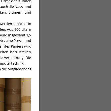
e
Firma
den
Kunden 
auch
die
Nass-
und 
ken,
Blumen-
und 
werden
zunächst
in 
len.
Aus
600
Litern 
ßend
insgesamt
1,5 
eb-,
eine
Press-
und 
eil
des
Papiers
wird 
eiten
herzustellen, 
ie
Verpackung.
Die 
mputertechnik.
h
die
Mitglieder
des 