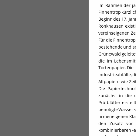
Im
Rahmen
der
j
Finnentrop
kürzlic
Beginn
des
17.
Jah
Rönkhausen
exist
vereinseigenen Zei
Für
die
Finnentrop
bestehende
und
s
Grünewald
geleite
die
im
Lebensmit
Tortenpapier.
Die
Industrieabfälle,
d
Altpapiere wie Zei
Die
Papiertechno
zunächst
in
die
Prüfblätter
erstell
benötigte
Wasser
firmeneigenen
Klä
den
Zusatz
von
kombinierbaren
F