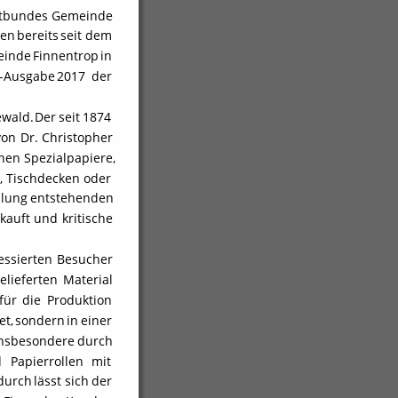
tbundes
Gemeinde 
len
bereits
seit
dem 
einde
Finnentrop
in 
-Ausgabe
2017
der 
wald.
Der
seit
1874 
von
Dr.
Christopher 
nen
Spezialpapiere, 
,
Tischdecken
oder 
llung
entstehenden 
kauft
und
kritische 
essierten
Besucher 
elieferten
Material 
für
die
Produktion 
et,
sondern
in
einer 
nsbesondere
durch 
d
Papierrollen
mit 
durch
lässt
sich
der 