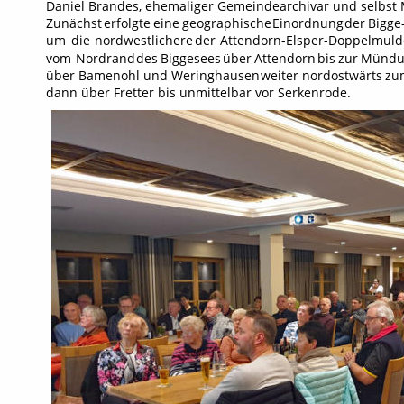
Daniel Brandes, ehemaliger Gemeindearchivar und selbst Mi
Zunächst
erfolgte
eine
geographische
Einordnung
der
Bigge
um
die
nordwestlichere
der
Attendorn-Elsper-Doppelmuld
vom
Nordrand
des
Biggesees
über
Attendorn
bis
zur
Mündu
über
Bamenohl
und
Weringhausen
weiter
nordostwärts
zu
dann über Fretter bis unmittelbar vor Serkenrode.