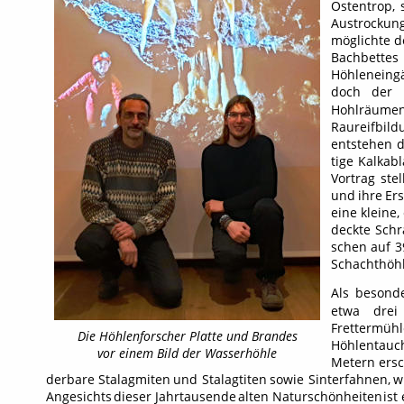
Ostentrop,
Austrockun
möglichte
d
Bachbettes
Höhleneing
doch
der
Hohlräume
Raureifbild
entstehen
d
tige
Kalkab
Vortrag
stel
und
ihre
Er
eine
kleine,
deckte
Schr
schen
auf
3
Schachthöhl
Als
besond
etwa
drei
Frettermühl
Die Höhlenforscher Platte und Brandes
Höhlentauc
vor einem Bild der Wasserhöhle 
Metern
ers
derbare
Stalagmiten
und
Stalagtiten
sowie
Sinterfahnen,
w
Angesichts
dieser
Jahrtausende
alten
Naturschönheiten
ist