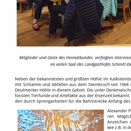
Mitglieder und Gäste des Heimatbundes  verfolgten Interess
im vollen Saal des Landgasthofes Schmitt-D
Neben
der
bekanntesten
und
größten
Höhle
im
Kalksteinb
mit
Schlamm
und
Abfällen
aus
dem
Steinbruch
seit
1968
Deutmecker
Höhle
in
diesem
Gebiet.
Die
unter
Denkmalsch
fossilen
Tierfunde
und
Artefakte
aus
der
Eisenzeit
bekannt.
den durch Sprengarbeiten für die Bahnstrecke Anfang des 2
Alexander
P
ren
Möglic
Anzeichen
wie
z.B.
in
d