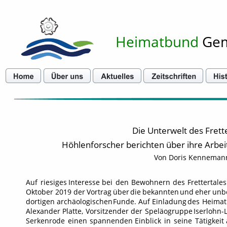
Heimatbund
 Ge
Die Unterwelt des Frett
Höhlenforscher berichten über ihre Arbe
Von Doris Kenneman
Auf
riesiges
Interesse
bei
den
Bewohnern
des
Frettertales
Oktober
2019
der
Vortrag
über
die
bekannten
und
eher
unb
dortigen
archäologischen
Funde.
Auf
Einladung
des
Heima
Alexander
Platte,
Vorsitzender
der
Speläogruppe
Iserlohn-
Serkenrode
einen
spannenden
Einblick
in
seine
Tätigkeit