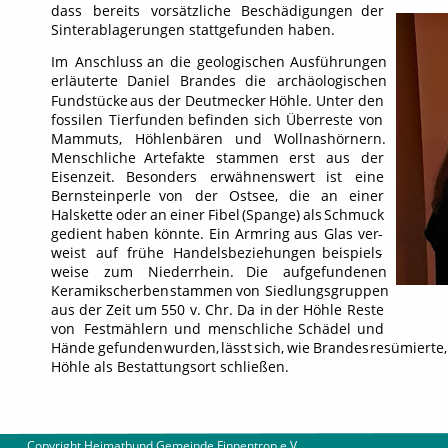
dass
bereits
vorsätzliche
Beschädigungen
der 
Sinterablagerungen stattgefunden haben. 
Im
Anschluss
an
die
geologischen
Ausführungen 
erläuterte
Daniel
Brandes
die
archäologischen 
Fundstücke
aus
der
Deutmecker
Höhle.
Unter
den 
fossilen
Tierfunden
befinden
sich
Überreste
von 
Mammuts,
Höhlenbären
und
Wollnashörnern. 
Menschliche
Artefakte
stammen
erst
aus
der 
Eisenzeit.
Besonders
erwähnenswert
ist
eine 
Bernsteinperle
von
der
Ostsee,
die
an
einer 
Halskette
oder
an
einer
Fibel
(Spange)
als
Schmuck 
gedient
haben
könnte.
Ein
Armring
aus
Glas
ver
-
weist
auf
frühe
Handelsbeziehungen
beispiels
-
weise
zum
Niederrhein.
Die
aufgefundenen 
Keramikscherben
stammen
von
Siedlungsgruppen 
aus
der
Zeit
um
550
v.
Chr.
Da
in
der
Höhle
Reste 
von
Festmählern
und
menschliche
Schädel
und 
Hände
gefunden
wurden,
lässt
sich,
wie
Brandes
resümierte,
Höhle als Bestattungsort schließen.
        Copyright Heimatbund Gemeinde Finnentrop e.V
.